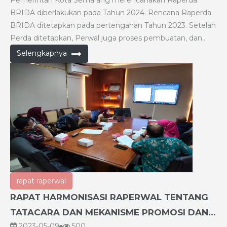
Pemerintah Kota Semarang merencanakan Raperda
BRIDA diberlakukan pada Tahun 2024. Rencana Raperda
BRIDA ditetapkan pada pertengahan Tahun 2023. Setelah
Perda ditetapkan, Perwal juga proses pembuatan, dan
Peta Jabatan/Anjab segera disusun. Anggaran cetak Perda
Selengkapnya
dibebankan pada BKPP.Namun Anggaran BRIDA
diusulkan oleh Bappeda. Selain itu, Bidang Litbang pada
Bappeda hilang dan diganti dengan BRIDA. Pelantikan
untuk mengisi jabatan di BRIDA diusahakan pada
Desember 2023 atau maksimal 02 Januari 2024.
rapat raperwal
RAPAT HARMONISASI RAPERWAL TENTANG
TATACARA DAN MEKANISME PROMOSI DAN
2023-05-09
500