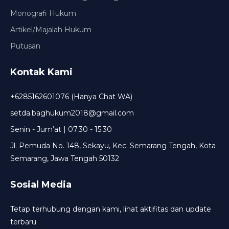
organisasi maupun portal JDIH yang sudah terintegrasi
Monografi Hukum
yaitu Universitas Tidar Magelang dan Universitas
Pancasakti Tegal. #KumhamSemakinPASTI SUMBER :
Artikel/Majalah Hukum
https://jateng.kemenkumham.go.id/pusat-
Putusan
informasi/artikel/8003-wujudkan-sinergi-dan-integrasi-
antar-pengelola-jdih-kemenkumham-jateng-gelar-rakor-
Kontak Kami
pengelolaan-dan-pengembangan-jdih
+6285162601076 (Hanya Chat WA)
setda.baghukum2018@gmail.com
Senin - Jum’at | 07.30 - 15.30
Jl. Pemuda No. 148, Sekayu, Kec. Semarang Tengah, Kota
Semarang, Jawa Tengah 50132
Sosial Media
Tetap terhubung dengan kami, lihat aktifitas dan update
terbaru