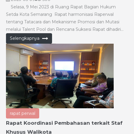
MUTASI MELALUI TALENT POOL DAN
Selasa, 9 Mei 2023 di Ruang Rapat Bagian Hukum
RENCANA SUKSESI
Setda Kota Semarang Rapat harmonisasi Raperwal
tentang Tatacara dan Mekanisme Promosi dan Mutasi
melalui Talent Pool dan Rencana Suksesi Rapat dihadiri
oleh BKPP, Inspektorat dan Bagian Hukum. Membahas
Selengkapnya
terkait tatacara dan Mekanisme Promosi dan Mutasi
melalui Talent Pool dan Rencana Suksesi di lingkungan
Pemerintah Kota Semarang. Rapat ini dilaksanakan
sebagai tindak lanjut atas prakarsa BKPP untuk membuat
aturan dan mewadahi bagaimana proses mutasi dan
promosi yang terjadi di lingkungan Pemerintah Kota
Semarang.
rapat perwal
Rapat Koordinasi Pembahasan terkait Staf
Khusus Walikota