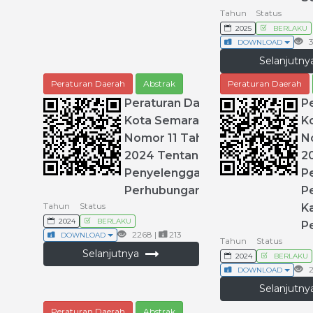
Tahun
Status
2025
BERLAKU
3
DOWNLOAD
Selanjutn
Peraturan Daerah
Abstrak
Peraturan Daerah
Peraturan
Daerah
P
Kota
Semarang
K
Nomor
11
Tahun
N
2024
Tentang
2
Penyelenggaraan
P
Perhubungan
P
Tahun
Status
K
2024
BERLAKU
P
2268 |
213
DOWNLOAD
Tahun
Status
Selanjutnya
2024
BERLAKU
2
DOWNLOAD
Selanjutn
Peraturan Daerah
Abstrak