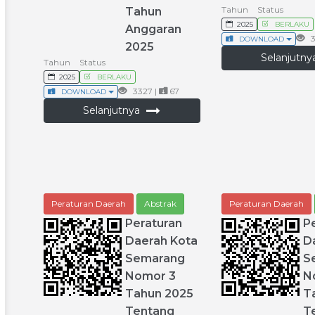
Tahun
Status
Tahun
2025
BERLAKU
Anggaran
3
DOWNLOAD
2025
Selanjutn
Tahun
Status
2025
BERLAKU
3327 |
67
DOWNLOAD
Selanjutnya
Peraturan Daerah
Abstrak
Peraturan Daerah
Peraturan
P
Daerah
Kota
D
Semarang
S
Nomor
3
N
Tahun
2025
T
Tentang
T