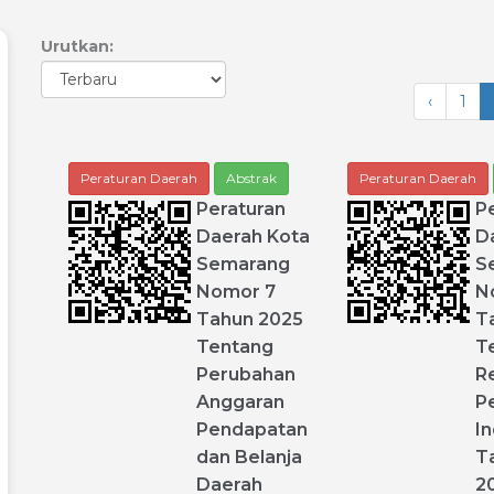
Urutkan:
‹
1
Peraturan Daerah
Abstrak
Peraturan Daerah
Peraturan
P
Daerah
Kota
D
Semarang
S
Nomor
7
N
Tahun
2025
T
Tentang
T
Perubahan
R
Anggaran
P
Pendapatan
In
dan
Belanja
T
Daerah
2