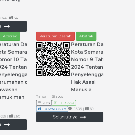
674 |
54
ya
Abstrak
Peraturan Daerah
Abstrak
eraturan
Daerah
Peraturan
Daerah
ota
Semarang
Kota
Semarang
omor
10
Tahun
Nomor
9
Tahun
024
Tentang
2024
Tentang
enyelenggaraan
Penyelenggaraan
erumahan
dan
Hak
Asasi
awasan
Manusia
Tahun
Status
emukiman
2024
BERLAKU
1509 |
69
DOWNLOAD
659 |
260
Selanjutnya
ya