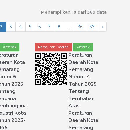
Menampilkan 10 dari 369 data
2
3
4
5
6
7
8
...
36
37
›
Abstrak
Peraturan Daerah
Abstrak
eraturan
Peraturan
aerah
Kota
Daerah
Kota
emarang
Semarang
omor
6
Nomor
4
ahun
2025
Tahun
2025
entang
Tentang
encana
Perubahan
embangunan
Atas
dustri
Kota
Peraturan
ahun
2025
-
Daerah
Kota
045
Semarang