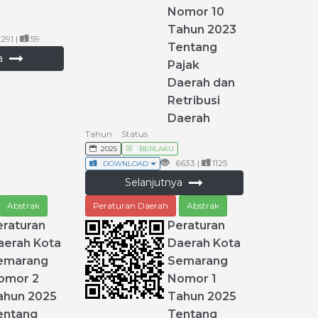
Nomor
10
Tahun
2023
291 |
59
Tentang
ya
Pajak
Daerah
dan
Retribusi
Daerah
Tahun
Status
2025
BERLAKU
6633 |
1125
DOWNLOAD
Selanjutnya
Abstrak
Peraturan Daerah
Abstrak
eraturan
Peraturan
aerah
Kota
Daerah
Kota
emarang
Semarang
omor
2
Nomor
1
ahun
2025
Tahun
2025
entang
Tentang