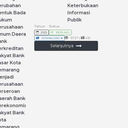
erubahan
Keterbukaan
entuk
Badan
Informasi
ukum
Publik
Tahun
Status
erusahaan
2025
BERLAKU
mum
Daerah
5727 |
415
DOWNLOAD
ank
Selanjutnya
erkreditan
akyat
Bank
asar
Kota
emarang
enjadi
erusahaan
erseroan
aerah
Bank
erekonomian
akyat
Bank
ota
emarang