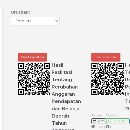
Urutkan:
Hasil Fasilitasi
Hasil Fasilitasi
Hasil
Ha
Fasilitasi
T
Tentang
R
Perubahan
P
Anggaran
In
Pendapatan
T
dan
Belanja
2
Tahun
Status
Daerah
2025
BERLAKU
Tahun
142 |
0