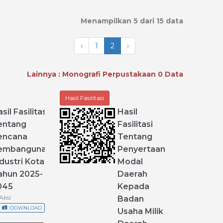
Menampilkan 5 dari 15 data
‹
1
2
›
Lainnya : Monografi Perpustakaan 0 Data
Hasil Fasilitasi
sil
Fasilitasi
Hasil
entang
Fasilitasi
encana
Tentang
embangunan
Penyertaan
dustri
Kota
Modal
ahun
2025
-
Daerah
045
Kepada
Aksi
Badan
DOWNLOAD
Usaha
Milik