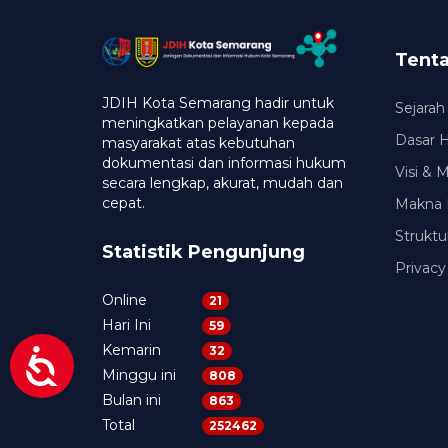
Tent
JDIH Kota Semarang hadir untuk
Sejarah
meningkatkan pelayanan kepada
Dasar 
masyarakat atas kebutuhan
dokumentasi dan informasi hukum
Visi & 
secara lengkap, akurat, mudah dan
cepat.
Makna 
Struktu
Statistik Pengunjung
Privacy
Online
21
Hari Ini
59
Kemarin
32
Minggu ini
808
Bulan ini
863
Total
252462