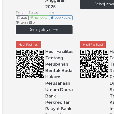
Anggaran
Selanjutn
2025
Tahun
Status
Aksi
2025
BERLAKU
DOWNLOAD
245 |
0
Selanjutnya
Hasil Fasilitasi
Hasil Fasilitasi
Hasil
Fasilitasi
Ha
Tentang
Fa
Perubahan
T
Bentuk
Badan
R
Hukum
P
Perusahaan
D
Umum
Daerah
S
Bank
T
Perkreditan
K
Rakyat
Bank
I