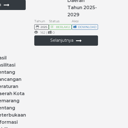
Daerah
ya
Tahun
2025
-
2029
Tahun
Status
Aksi
2025
BERLAKU
DOWNLOAD
162 |
0
Selanjutnya
sil
silitasi
entang
ancangan
eraturan
aerah
Kota
emarang
entang
eterbukaan
nformasi