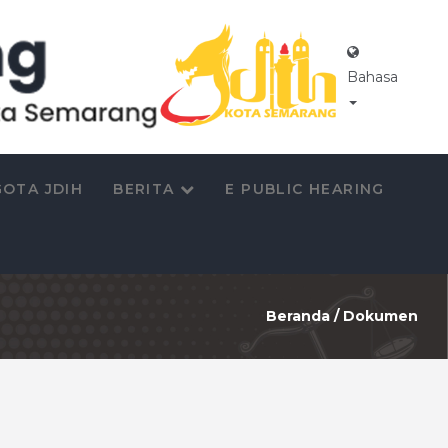
Bahasa
OTA JDIH
BERITA
E PUBLIC HEARING
Beranda
/
Dokumen