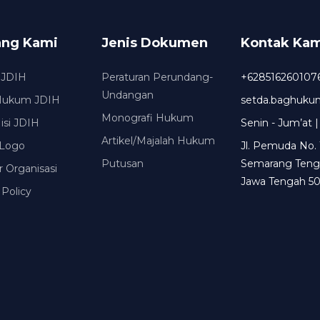
ang Kami
Jenis Dokumen
Kontak Kam
 JDIH
Peraturan Perundang-
+628516260107
Undangan
Hukum JDIH
setda.baghuk
Monografi Hukum
Misi JDIH
Senin - Jum’at |
Artikel/Majalah Hukum
Logo
Jl. Pemuda No. 
Putusan
Semarang Teng
r Organisasi
Jawa Tengah 50
 Policy