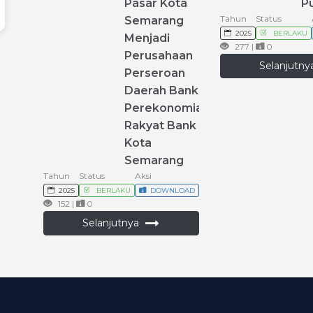
Pasar
Kota
Pu
Tahun
Status
Semarang
2025
BERLAKU
Menjadi
277 |
0
Perusahaan
Selanjutn
Perseroan
Daerah
Bank
Perekonomian
Rakyat
Bank
Kota
Semarang
Tahun
Status
Aksi
2025
BERLAKU
DOWNLOAD
152 |
0
Selanjutnya