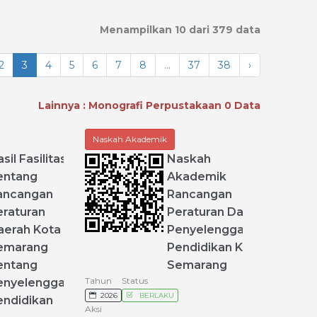
Menampilkan 10 dari 379 data
2
3
4
5
6
7
8
...
37
38
›
Lainnya : Monografi Perpustakaan 0 Data
Naskah Akademik
sil
Fasilitasi
Naskah
entang
Akademik
ancangan
Rancangan
eraturan
Peraturan
Daerah
aerah
Kota
Penyelenggaraan
emarang
Pendidikan
Kota
entang
Semarang
Tahun
Status
enyelenggaran
2026
BERLAKU
endidikan
Aksi