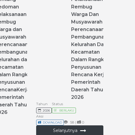
edoman
Rembug
elaksanaan
Warga
Dan
embug
Musyawarah
arga
dan
Perencanaan
usyawarah
Pembangunan
erencanaan
Kelurahan
Dan
embangunan
Kecamatan
elurahan
dan
Dalam
Rangka
ecamatan
Penyusunan
alam
Rangka
Rencana
Kerja
enyusunan
Pemerintah
encanaKerja
Daerah
Tahun
emerintah
2026
Tahun
Status
aerah
Tahun
2026
BERLAKU
026
Aksi
58 |
0
DOWNLOAD
Selanjutnya