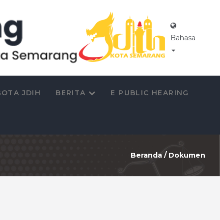
Bahasa
OTA JDIH
BERITA
E PUBLIC HEARING
Beranda
/
Dokumen