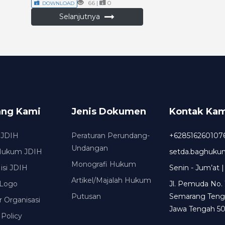
66 |
0
DOWNLOAD
Selanjutnya
ang Kami
Jenis Dokumen
Kontak Kam
 JDIH
Peraturan Perundang-
+628516260107
Undangan
Hukum JDIH
setda.baghuk
Monografi Hukum
Misi JDIH
Senin - Jum’at |
Artikel/Majalah Hukum
Logo
Jl. Pemuda No. 
Putusan
Semarang Teng
r Organisasi
Jawa Tengah 50
 Policy