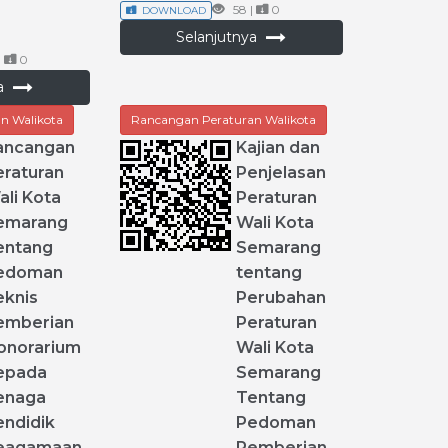
58 |
0
DOWNLOAD
Selanjutnya
|
0
ya
n Walikota
Rancangan Peraturan Walikota
ancangan
Kajian
dan
eraturan
Penjelasan
ali
Kota
Peraturan
emarang
Wali
Kota
entang
Semarang
edoman
tentang
eknis
Perubahan
emberian
Peraturan
onorarium
Wali
Kota
epada
Semarang
enaga
Tentang
endidik
Pedoman
eagamaan
Pemberian