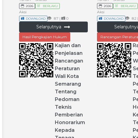
2026
BERLAKU
2026
BERLAKU
Aksi
Aksi
87 |
0
82 
DOWNLOAD
DOWNLOAD
Selanjutnya
Selanjutn
Hasil Pengkajian Hukum
Rancangan Peratura
Kajian
dan
R
Penjelasan
P
Rancangan
W
Peraturan
S
Wali
Kota
T
Semarang
P
Tentang
T
Pedoman
P
Teknis
H
Pemberian
K
Honorarium
T
Kepada
P
Tenaga
K