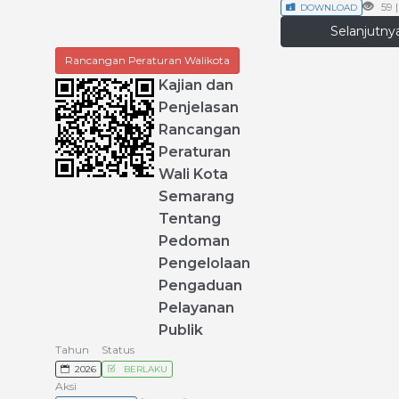
59 
DOWNLOAD
Selanjutn
Rancangan Peraturan Walikota
Kajian
dan
Penjelasan
Rancangan
Peraturan
Wali
Kota
Semarang
Tentang
Pedoman
Pengelolaan
Pengaduan
Pelayanan
Publik
Tahun
Status
2026
BERLAKU
Aksi