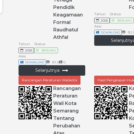
Pendidik
F
Tahun
Status
Keagamaan
2026
BERLAKU
Formal
Aksi
Raudhatul
82 
DOWNLOAD
Athfal
Selanjutn
Tahun
Status
2026
BERLAKU
Aksi
81 |
0
DOWNLOAD
Selanjutnya
Rancangan Peraturan Walikota
Hasil Pengkajian H
Rancangan
Ka
Peraturan
P
Wali
Kota
R
Semarang
P
Tentang
K
Perubahan
S
Atas
T