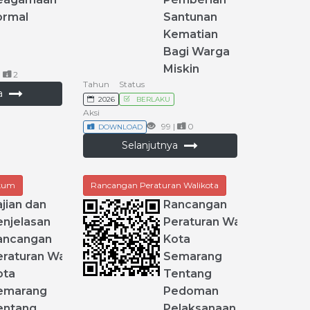
ormal
Santunan
Kematian
Bagi
Warga
Miskin
|
2
Tahun
Status
ya
2026
BERLAKU
Aksi
99 |
0
DOWNLOAD
Selanjutnya
ukum
Rancangan Peraturan Walikota
jian
dan
Rancangan
enjelasan
Peraturan
Wali
ancangan
Kota
eraturan
Wali
Semarang
ota
Tentang
emarang
Pedoman
entang
Pelaksanaan