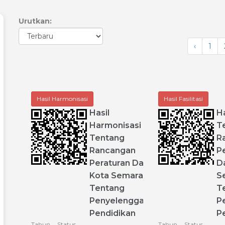
Urutkan:
‹
1
Hasil Harmonisasi
Hasil Fasilitasi
Hasil
Ha
Harmonisasi
T
Tentang
R
Rancangan
P
Peraturan
Daerah
D
Kota
Semarang
S
Tentang
T
Penyelenggaraan
P
Pendidikan
P
Tahun
Status
Tahun
Status