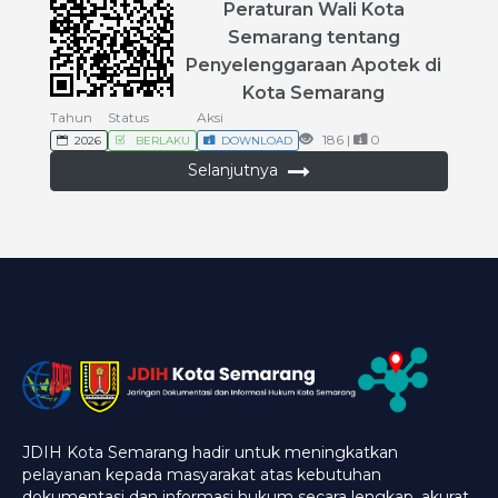
Peraturan
Wali
Kota
Semarang
tentang
Penyelenggaraan
Apotek
di
Kota
Semarang
Tahun
Status
Aksi
186 |
0
2026
BERLAKU
DOWNLOAD
Selanjutnya
JDIH Kota Semarang hadir untuk meningkatkan
pelayanan kepada masyarakat atas kebutuhan
dokumentasi dan informasi hukum secara lengkap, akurat,