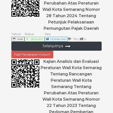
Perubahan
Atas
Peraturan
Wali
Kota
Semarang
Nomor
28
Tahun
2024
Tentang
Petunjuk
Pelaksanaan
Pemungutan
Pajak
Daerah
Tahun
Status
Aksi
174 |
0
2026
BERLAKU
DOWNLOAD
Selanjutnya
Hasil Pengkajian Hukum
Kajian
Analisis
dan
Evaluasi
Peraturan
Wali
Kota
Semarag
Tentang
Rancangan
Peraturan
Wali
Kota
Semarang
Tentang
Perubahan
Atas
Peraturan
Wali
Kota
Semarang
Nomor
22
Tahun
2023
Tentang
Pedoman
Pemberian