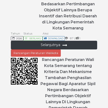
Bedasarkan
Pertimbangan
Objektif
Lainnya
Berupa
Insentif
dan
Retribusi
Daerah
di
Lingkungan
Pemerintah
Kota
Semarang
Tahun
Status
Aksi
87 |
1
2026
BERLAKU
DOWNLOAD
Selanjutnya
Rancangan Peraturan Walikota
Rancangan
Peraturan
Wali
Kota
Semarang
tentang
Kriteria
Dan
Mekanisme
Tambahan
Penghasilan
Pegawai
Bagi
Aparatur
Sipil
Negara
Berdasarkan
Pertimbangan
Objektif
Lainnya
Di
Lingkungan
Pemerintah
Daerah