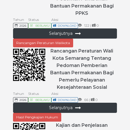
Bantuan
Permakanan
Bagi
PPKS
Tahun
Status
Aksi
122 |
0
2026
BERLAKU
DOWNLOAD
Selanjutnya
Rancangan Peraturan Walikota
Rancangan
Peraturan
Wali
Kota
Semarang
Tentang
Pedoman
Pemberian
Bantuan
Permakanan
Bagi
Pemerlu
Pelayanan
Kesejahteraan
Sosial
Tahun
Status
Aksi
66 |
0
2026
BERLAKU
DOWNLOAD
Selanjutnya
Hasil Pengkajian Hukum
Kajian
dan
Penjelasan