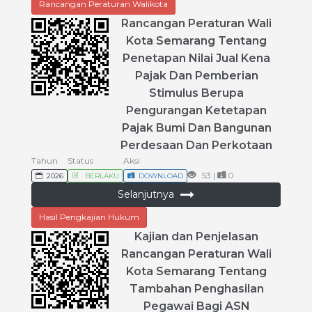
Rancangan Peraturan Walikota
Rancangan
Peraturan
Wali
Kota
Semarang
Tentang
Penetapan
Nilai
Jual
Kena
Pajak
Dan
Pemberian
Stimulus
Berupa
Pengurangan
Ketetapan
Pajak
Bumi
Dan
Bangunan
Perdesaan
Dan
Perkotaan
Tahun
Status
Aksi
53 |
0
2026
BERLAKU
DOWNLOAD
Selanjutnya
Hasil Pengkajian Hukum
Kajian
dan
Penjelasan
Rancangan
Peraturan
Wali
Kota
Semarang
Tentang
Tambahan
Penghasilan
Pegawai
Bagi
ASN