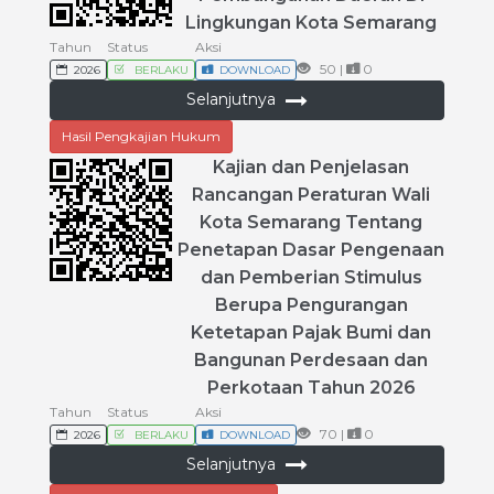
Lingkungan
Kota
Semarang
Tahun
Status
Aksi
50 |
0
2026
BERLAKU
DOWNLOAD
Selanjutnya
Hasil Pengkajian Hukum
Kajian
dan
Penjelasan
Rancangan
Peraturan
Wali
Kota
Semarang
Tentang
Penetapan
Dasar
Pengenaan
dan
Pemberian
Stimulus
Berupa
Pengurangan
Ketetapan
Pajak
Bumi
dan
Bangunan
Perdesaan
dan
Perkotaan
Tahun
2026
Tahun
Status
Aksi
70 |
0
2026
BERLAKU
DOWNLOAD
Selanjutnya