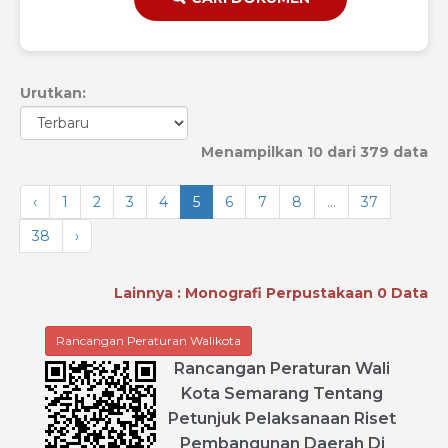
Urutkan:
Menampilkan 10 dari 379 data
‹
1
2
3
4
5
6
7
8
...
37
38
›
Lainnya : Monografi Perpustakaan 0 Data
Rancangan Peraturan Walikota
Rancangan
Peraturan
Wali
Kota
Semarang
Tentang
Petunjuk
Pelaksanaan
Riset
Pembangunan
Daerah
Di