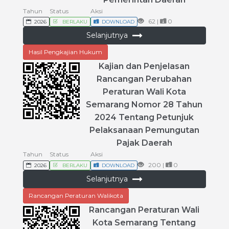
Tahun
Status
Aksi
62 |
0
2026
BERLAKU
DOWNLOAD
Selanjutnya
Hasil Pengkajian Hukum
Kajian
dan
Penjelasan
Rancangan
Perubahan
Peraturan
Wali
Kota
Semarang
Nomor
28
Tahun
2024
Tentang
Petunjuk
Pelaksanaan
Pemungutan
Pajak
Daerah
Tahun
Status
Aksi
200 |
0
2026
BERLAKU
DOWNLOAD
Selanjutnya
Rancangan Peraturan Walikota
Rancangan
Peraturan
Wali
Kota
Semarang
Tentang