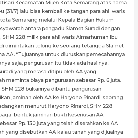
atisari Kecamatan Mijen Kota Semarang atas nama
 (31/7) lalu, bisa kembali ke tangan para ahli waris
kota Semarang melalui Kepala Bagian Hukum
usyawarah antara pengadu Slamet Suradi dengan
, SHM 228 milik para ahli waris Almarhumah Ibu
i dimintakan tolong ke seorang tetangga Slamet
nama AA. “Tujuannya untuk diuruskan pemecahannya
ya saja, pengurusan itu tidak ada hasilnya.
uradi yang merasa ditipu oleh AA yang
lah meminta biaya pengurusan sebesar Rp. 6 juta.
au SHM 228 bukannya dibantu pengurusan
ikan jaminan oleh AA ke Haryono Rinardi, seorang
edangkan menurut Haryono Rinardi, SHM 228
bagai bentuk jaminan bukti keseriusan AA
esar Rp. 130 juta yang telah diserahkan ke AA
h yang disebutkan AA kalau tanah yang dijualnya