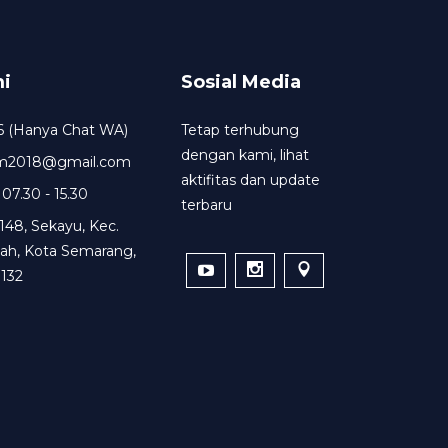
i
Sosial Media
6 (Hanya Chat WA)
Tetap terhubung
dengan kami, lihat
um2018@gmail.com
aktifitas dan update
 07.30 - 15.30
terbaru
148, Sekayu, Kec.
ah, Kota Semarang,
132