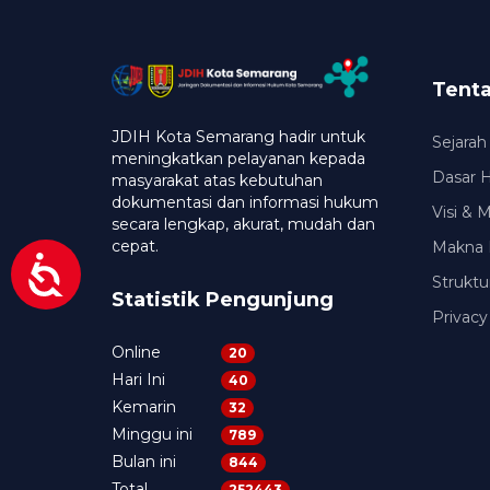
Tent
JDIH Kota Semarang hadir untuk
Sejarah
meningkatkan pelayanan kepada
Dasar 
masyarakat atas kebutuhan
dokumentasi dan informasi hukum
Visi & 
secara lengkap, akurat, mudah dan
cepat.
Makna 
Struktu
Statistik Pengunjung
Privacy
Online
20
Hari Ini
40
Kemarin
32
Minggu ini
789
Bulan ini
844
Total
252443