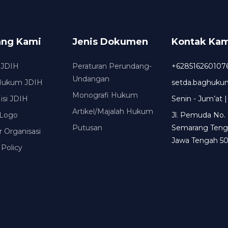
ang Kami
Jenis Dokumen
Kontak Kam
 JDIH
Peraturan Perundang-
+628516260107
Undangan
Hukum JDIH
setda.baghuk
Monografi Hukum
Misi JDIH
Senin - Jum’at |
Artikel/Majalah Hukum
Logo
Jl. Pemuda No. 
Putusan
Semarang Teng
r Organisasi
Jawa Tengah 50
 Policy