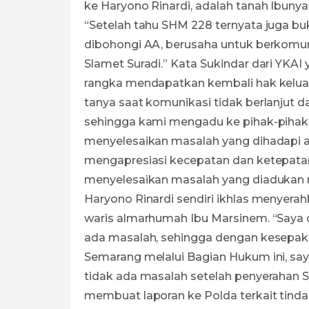
ke Haryono Rinardi, adalah tanah Ibunya
“Setelah tahu SHM 228 ternyata juga bu
dibohongi AA, berusaha untuk berkomun
Slamet Suradi.” Kata Sukindar dari YKA
rangka mendapatkan kembali hak kelua
tanya saat komunikasi tidak berlanjut d
sehingga kami mengadu ke pihak-pihak t
menyelesaikan masalah yang dihadapi a
mengapresiasi kecepatan dan ketepat
menyelesaikan masalah yang diadukan 
Haryono Rinardi sendiri ikhlas menyera
waris almarhumah Ibu Marsinem. “Saya
ada masalah, sehingga dengan kesepakat
Semarang melalui Bagian Hukum ini, say
tidak ada masalah setelah penyerahan S
membuat laporan ke Polda terkait tind