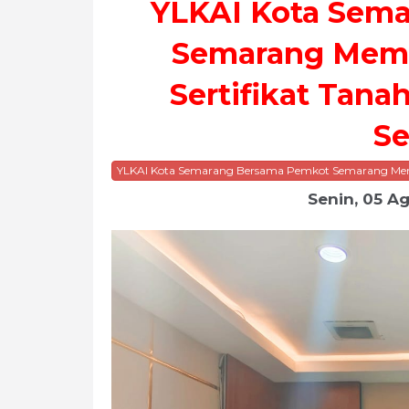
YLKAI Kota Sem
Semarang Mem
Sertifikat Tana
S
YLKAI Kota Semarang Bersama Pemkot Semarang Memb
Senin, 05 A