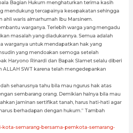
Kepala Bagian Hukum menghaturkan terima kasih
ng mendukung tercapainya kesepakatan sehingga
n ahli waris almarhumah Ibu Marsinem.
embantu warganya. Terlebih warga yang mengadu
kan masalah yang diadukannya. Semua adalah
da warganya untuk mendapatkan hak yang
msudin yang mendoakan semoga setelah
k Haryono Rinardi dan Bapak Slamet selalu diberi
leh ALLAH SWT karena telah mengedepankan
udah seharusnya tahu bila mau ngurus hak atas
 dengan sembarang orang. Demikian halnya bila mau
hkan jaminan sertifikat tanah, harus hati-hati agar
ai harus berhadapan dengan hukum.” Tambah
kai-kota-semarang-bersama-pemkota-semarang-