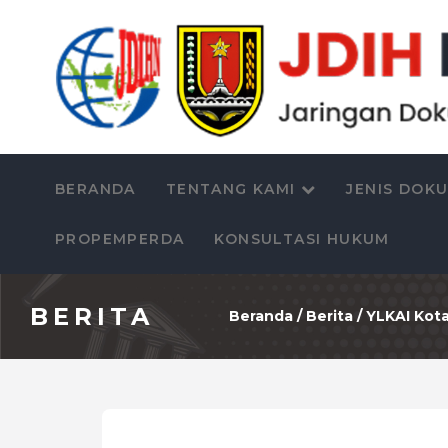
BERANDA
TENTANG KAMI
JENIS DOK
PROPEMPERDA
KONSULTASI HUKUM
BERITA
Beranda
/
Berita
/ YLKAI Ko