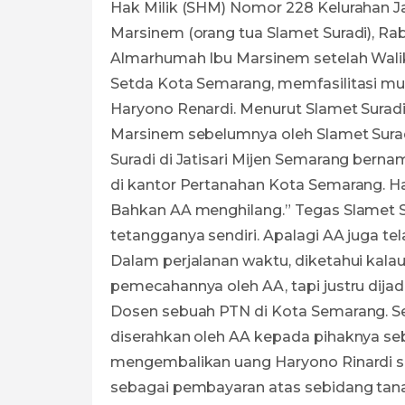
Hak Milik (SHM) Nomor 228 Kelurahan J
Marsinem (orang tua Slamet Suradi), Rabu
Almarhumah Ibu Marsinem setelah Wali
Setda Kota Semarang, memfasilitasi m
Haryono Renardi. Menurut Slamet Suradi
Marsinem sebelumnya oleh Slamet Surad
Suradi di Jatisari Mijen Semarang ber
di kantor Pertanahan Kota Semarang. Han
Bahkan AA menghilang.” Tegas Slamet S
tetangganya sendiri. Apalagi AA juga te
Dalam perjalanan waktu, diketahui kal
pemecahannya oleh AA, tapi justru dijad
Dosen sebuah PTN di Kota Semarang. S
diserahkan oleh AA kepada pihaknya se
mengembalikan uang Haryono Rinardi seb
sebagai pembayaran atas sebidang tana