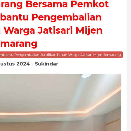
arang Bersama Pemkot
bantu Pengembalian
h Warga Jatisari Mijen
emarang
antu Pengembalian Sertifikat Tanah Warga Jatisari Mijen Semarang
gustus 2024 - Sukindar