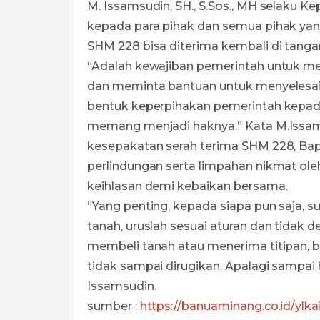
M. Issamsudin, SH., S.Sos., MH selaku 
kepada para pihak dan semua pihak ya
SHM 228 bisa diterima kembali di tanga
“Adalah kewajiban pemerintah untuk m
dan meminta bantuan untuk menyelesai
bentuk keperpihakan pemerintah kepa
memang menjadi haknya.” Kata M.Issa
kesepakatan serah terima SHM 228, Bapa
perlindungan serta limpahan nikmat o
keihlasan demi kebaikan bersama.
“Yang penting, kepada siapa pun saja, s
tanah, uruslah sesuai aturan dan tidak
membeli tanah atau menerima titipan, ba
tidak sampai dirugikan. Apalagi samp
Issamsudin.
sumber :
https://banuaminang.co.id/yl