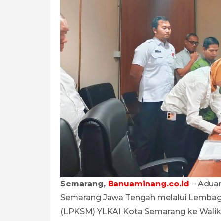
Semarang,
Banuaminang.co.id
–
Aduan 
Semarang Jawa Tengah melalui Lemba
(LPKSM) YLKAI Kota Semarang ke Waliko