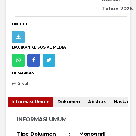
Tahun 2026
UNDUH
BAGIKAN KE SOSIAL MEDIA
DIBAGIKAN
0 kali
Informasi Umum
Dokumen
Abstrak
Nas
INFORMASI UMUM
Tipe Dokumen
:
Monografi