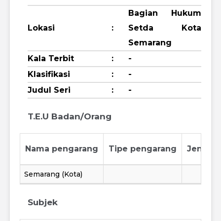
Bagian Hukum
Lokasi
:
Setda Kota
Semarang
Kala Terbit
:
-
Klasifikasi
:
-
Judul Seri
:
-
T.E.U Badan/Orang
Nama pengarang
Tipe pengarang
Jenis p
Semarang (Kota)
Subjek