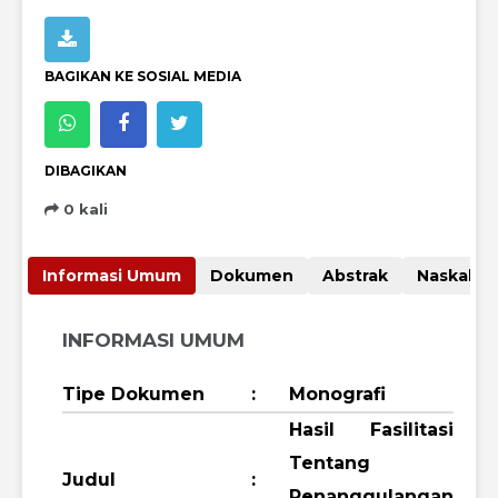
BAGIKAN KE SOSIAL MEDIA
DIBAGIKAN
0 kali
Informasi Umum
Dokumen
Abstrak
Nas
INFORMASI UMUM
Tipe Dokumen
:
Monografi
Hasil Fasilitasi
Tentang
Judul
:
Penanggulangan