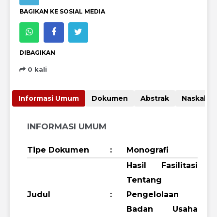
BAGIKAN KE SOSIAL MEDIA
DIBAGIKAN
0 kali
Informasi Umum
Dokumen
Abstrak
Nas
INFORMASI UMUM
Tipe Dokumen
:
Monografi
Hasil Fasilitasi
Tentang
Judul
:
Pengelolaan
Badan Usaha