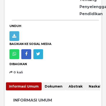
Penyelengga
Pendidikan
UNDUH
BAGIKAN KE SOSIAL MEDIA
DIBAGIKAN
0 kali
Informasi Umum
Dokumen
Abstrak
Nas
INFORMASI UMUM