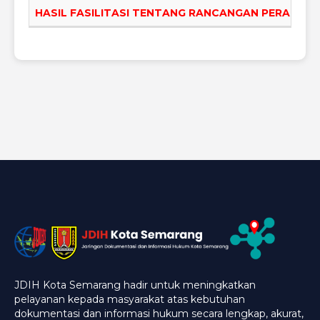
HASIL FASILITASI TENTANG RANCANGAN PERATU
JDIH Kota Semarang hadir untuk meningkatkan
pelayanan kepada masyarakat atas kebutuhan
dokumentasi dan informasi hukum secara lengkap, akurat,