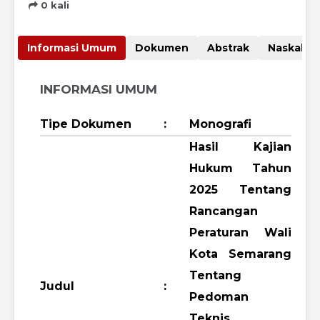
0 kali
Informasi Umum
Dokumen
Abstrak
Nas
INFORMASI UMUM
Tipe Dokumen
:
Monografi
Hasil Kajian
Hukum Tahun
2025 Tentang
Rancangan
Peraturan Wali
Kota Semarang
Tentang
Judul
:
Pedoman
Teknis