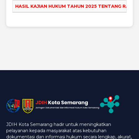
HASIL KAJIAN HUKUM TAHUN 2025 TENTANG RAN
JDIH Kota Semarang hadir untuk meningkatkan
pelayanan kepada masyarakat atas kebutuhan
dokumentasi dan informasi hukum secara lengkap, akurat,