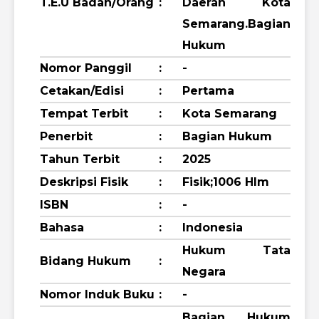
T.E.U Badan/Orang
:
Daerah Kota
Semarang.Bagian
Hukum
Nomor Panggil
:
-
Cetakan/Edisi
:
Pertama
Tempat Terbit
:
Kota Semarang
Penerbit
:
Bagian Hukum
Tahun Terbit
:
2025
Deskripsi Fisik
:
Fisik;1006 Hlm
ISBN
:
-
Bahasa
:
Indonesia
Hukum Tata
Bidang Hukum
:
Negara
Nomor Induk Buku
:
-
Bagian Hukum