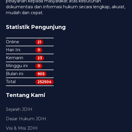
pelayanan kepada masyarakat atas kebutuhan
dokumentasi dan informasi hukum secara lengkap, akurat,
mudah dan cepat.
Statistik Pengunjung
Online
21
Hari Ini
11
Kemarin
23
Minggu ini
11
Bulan ini
905
Total
252504
Tentang Kami
Sejarah JDIH
Dasar Hukum JDIH
Visi & Misi JDIH