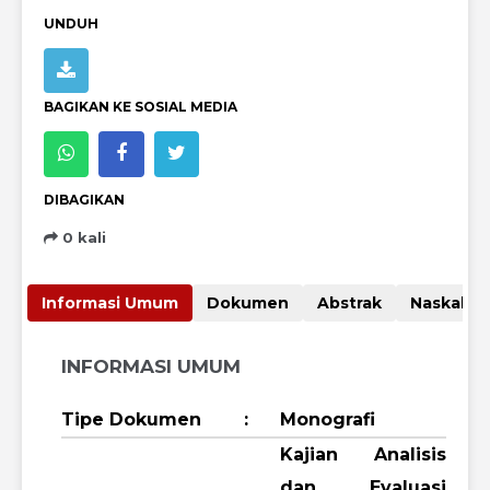
UNDUH
BAGIKAN KE SOSIAL MEDIA
DIBAGIKAN
0 kali
Informasi Umum
Dokumen
Abstrak
Nas
INFORMASI UMUM
Tipe Dokumen
:
Monografi
Kajian Analisis
dan Evaluasi