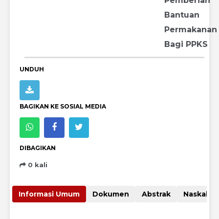
Pemberian
Bantuan
Permakanan
Bagi PPKS
UNDUH
BAGIKAN KE SOSIAL MEDIA
DIBAGIKAN
0 kali
Informasi Umum
Dokumen
Abstrak
Nas