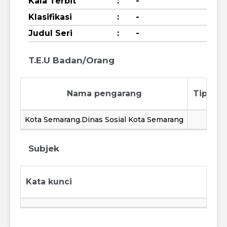
Kala Terbit
:
-
Klasifikasi
:
-
Judul Seri
:
-
T.E.U Badan/Orang
Nama pengarang
Tipe p
Kota Semarang.Dinas Sosial Kota Semarang
Subjek
Kata kunci