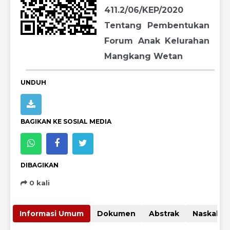
411.2/06/KEP/2020
Tentang Pembentukan
Forum Anak Kelurahan
Mangkang Wetan
UNDUH
BAGIKAN KE SOSIAL MEDIA
DIBAGIKAN
0 kali
Informasi Umum
Dokumen
Abstrak
Nas