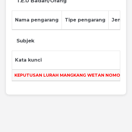
T.E.U Badan/Orang
Nama pengarang
Tipe pengarang
Jenis p
Subjek
Kata kunci
KEPUTUSAN LURAH MANGKANG WETAN NOMOR 411.