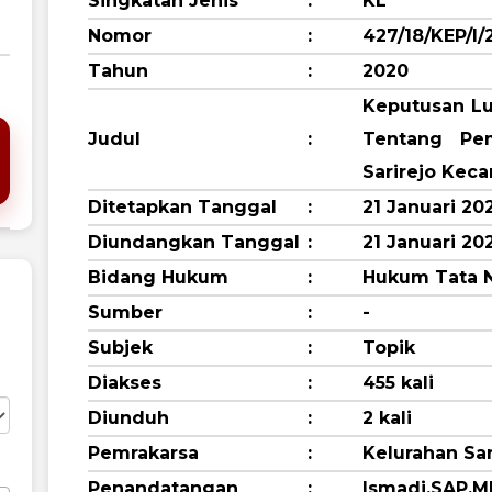
Singkatan Jenis
:
KL
Nomor
:
427/18/KEP/I/
Tahun
:
2020
Keputusan Lu
Judul
:
Tentang Pe
Sarirejo Kec
tang dokumen ini
Ditetapkan Tanggal
:
21 Januari 20
Diundangkan Tanggal
:
21 Januari 20
Bidang Hukum
:
Hukum Tata 
Sumber
:
-
Subjek
:
Topik
Diakses
:
455 kali
Diunduh
:
2 kali
Pemrakarsa
:
Kelurahan Sar
Penandatangan
:
Ismadi,SAP.M