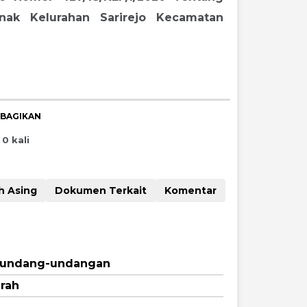
ak Kelurahan Sarirejo Kecamatan
IBAGIKAN
0 kali
Naskah Asing
Dokumen Terkait
Komentar
erundang-undangan
rah