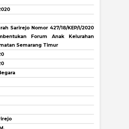
2020
rah Sarirejo Nomor 427/18/KEP/I/2020
mbentukan Forum Anak Kelurahan
amatan Semarang Timur
20
20
Negara
irejo
M.