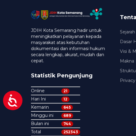
Tent
JDIH Kota Semarang hadir untuk
Sejarah
meningkatkan pelayanan kepada
Dasar 
masyarakat atas kebutuhan
dokumentasi dan informasi hukum
Visi & 
secara lengkap, akurat, mudah dan
cepat.
Makna 
Struktu
Statistik Pengunjung
Privacy
Online
21
Hari Ini
12
Kemarin
645
Minggu ini
689
Bulan ini
744
Total
252343