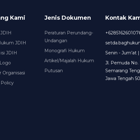
ang Kami
Jenis Dokumen
Kontak Kam
 JDIH
Peraturan Perundang-
+628516260107
Undangan
Hukum JDIH
setda.baghuk
Monografi Hukum
Misi JDIH
Senin - Jum’at |
Artikel/Majalah Hukum
Logo
Jl. Pemuda No. 
Putusan
Semarang Teng
r Organisasi
Jawa Tengah 50
 Policy