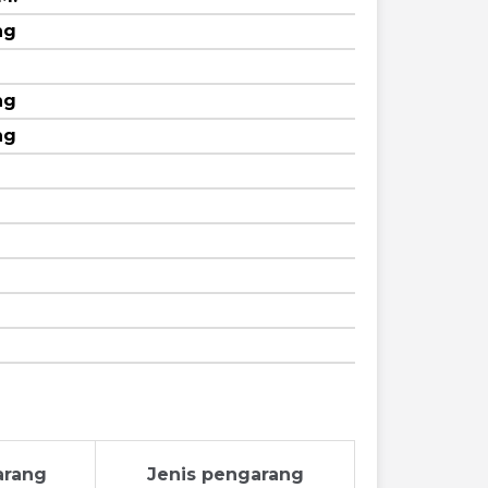
ng
ng
ng
arang
Jenis pengarang