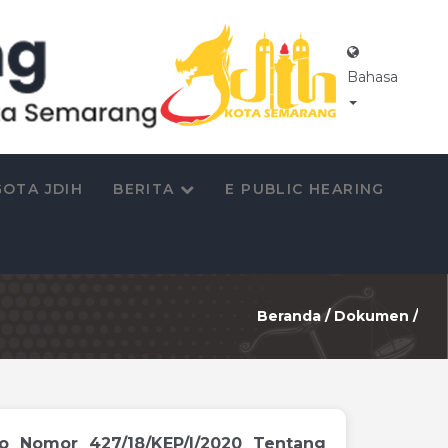
Bahasa
OTA JDIH
BERITA
E PUBLIC HEARING
Beranda
/
Dokumen
/
jo Nomor 427/18/KEP/I/2020 Tentang