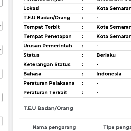
Lokasi
:
Kota Semara
T.E.U Badan/Orang
:
-
Tempat Terbit
:
Kota Semara
Tempat Penetapan
:
Kota Semara
Urusan Pemerintah
:
-
Status
:
Berlaku
Keterangan Status
:
-
Bahasa
:
Indonesia
Peraturan Pelaksana
:
-
Peraturan Terkait
:
-
T.E.U Badan/Orang
Nama pengarang
Tipe peng