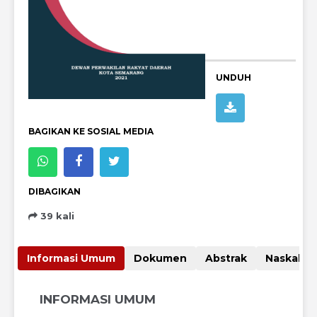
UNDUH
BAGIKAN KE SOSIAL MEDIA
DIBAGIKAN
39 kali
Informasi Umum
Dokumen
Abstrak
Nas
INFORMASI UMUM