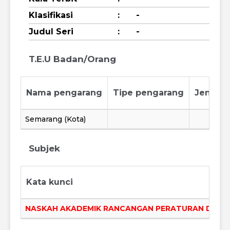
Klasifikasi
:
-
Judul Seri
:
-
T.E.U Badan/Orang
Nama pengarang
Tipe pengarang
Jenis p
Semarang (Kota)
Subjek
Kata kunci
NASKAH AKADEMIK RANCANGAN PERATURAN DAERA