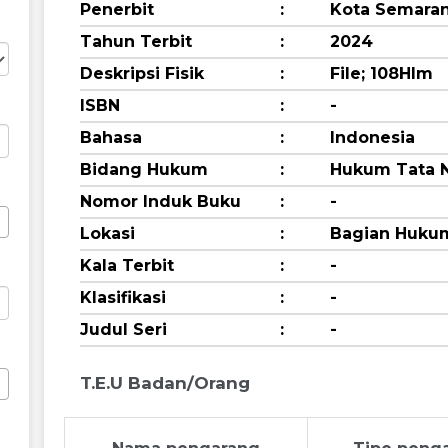
Penerbit
:
Kota Semara
Tahun Terbit
:
2024
Deskripsi Fisik
:
File; 108Hlm
ISBN
:
-
Bahasa
:
Indonesia
Bidang Hukum
:
Hukum Tata 
Nomor Induk Buku
:
-
Lokasi
:
Bagian Huku
Kala Terbit
:
-
Klasifikasi
:
-
Judul Seri
:
-
T.E.U Badan/Orang