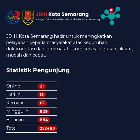
JDIH Kota Semarang hadir untuk meningkatkan
pelayanan kepada masyarakat atas kebutuhan
dokumentasi dan informasi hukum secara lengkap, akurat,
mudah dan cepat.
Statistik Pengunjung
Online
21
Hari Ini
13
Kemarin
67
Minggu ini
829
Bulan ini
884
Total
252483