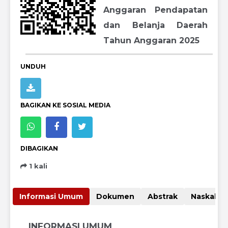
Anggaran Pendapatan
dan Belanja Daerah
Tahun Anggaran 2025
UNDUH
BAGIKAN KE SOSIAL MEDIA
DIBAGIKAN
1 kali
Informasi Umum
Dokumen
Abstrak
Nas
INFORMASI UMUM