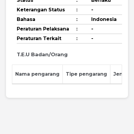
Status
:
Berlaku
Keterangan Status
:
-
Bahasa
:
Indonesia
Peraturan Pelaksana
:
-
Peraturan Terkait
:
-
T.E.U Badan/Orang
Nama pengarang
Tipe pengarang
Jenis p