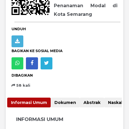
Penanaman Modal di
Kota Semarang
UNDUH
BAGIKAN KE SOSIAL MEDIA
DIBAGIKAN
58 kali
Informasi Umum
Dokumen
Abstrak
Nas
INFORMASI UMUM