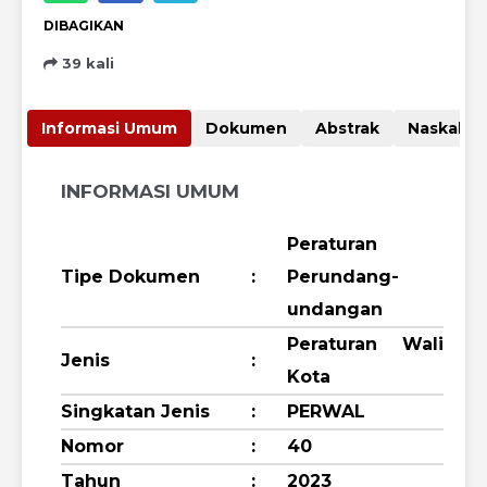
DIBAGIKAN
39 kali
Informasi Umum
Dokumen
Abstrak
Nas
INFORMASI UMUM
Peraturan
Tipe Dokumen
:
Perundang-
undangan
Peraturan Wali
Jenis
:
Kota
Singkatan Jenis
:
PERWAL
Nomor
:
40
Tahun
:
2023