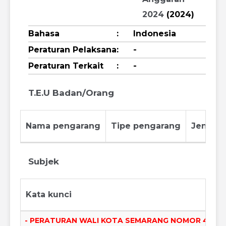
2024
(2024)
Bahasa
:
Indonesia
Peraturan Pelaksana
:
-
Peraturan Terkait
:
-
T.E.U Badan/Orang
Nama pengarang
Tipe pengarang
Jenis p
Subjek
Kata kunci
- PERATURAN WALI KOTA SEMARANG NOMOR 40 T