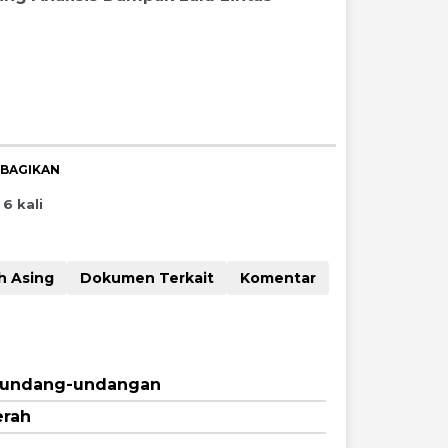
IBAGIKAN
6 kali
Naskah Asing
Dokumen Terkait
Komentar
erundang-undangan
erah