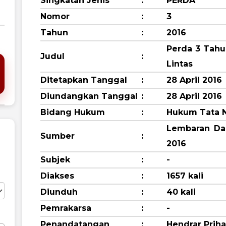
Singkatan Jenis
:
PERDA
Nomor
:
3
Tahun
:
2016
Perda 3 Tahu
Judul
:
Lintas
Ditetapkan Tanggal
:
28 April 2016
tang dokumen ini
Diundangkan Tanggal
:
28 April 2016
Bidang Hukum
:
Hukum Tata 
Lembaran Da
Sumber
:
2016
Subjek
:
-
Diakses
:
1657 kali
Diunduh
:
40 kali
Pemrakarsa
:
-
Penandatangan
:
Hendrar Priha