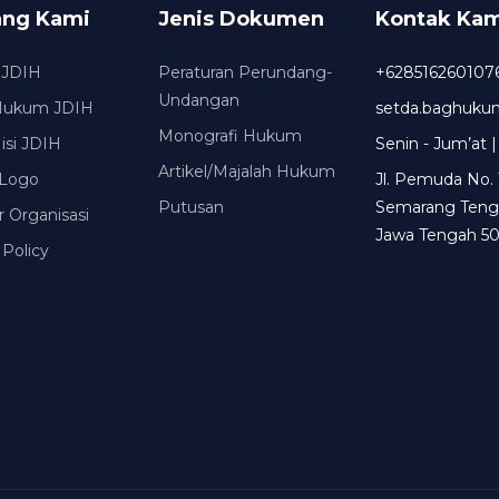
ang Kami
Jenis Dokumen
Kontak Kam
 JDIH
Peraturan Perundang-
+628516260107
Undangan
Hukum JDIH
setda.baghuk
Monografi Hukum
Misi JDIH
Senin - Jum’at |
Artikel/Majalah Hukum
Logo
Jl. Pemuda No. 
Putusan
Semarang Teng
r Organisasi
Jawa Tengah 50
 Policy