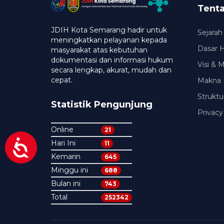
Tent
JDIH Kota Semarang hadir untuk
Sejarah
meningkatkan pelayanan kepada
Dasar 
masyarakat atas kebutuhan
dokumentasi dan informasi hukum
Visi & 
secara lengkap, akurat, mudah dan
cepat.
Makna 
Struktu
Statistik Pengunjung
Privacy
Online
21
Hari Ini
11
Kemarin
645
Minggu ini
688
Bulan ini
743
Total
252342