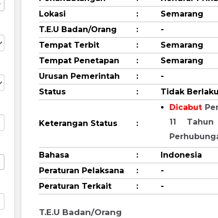
Lokasi
:
Semarang
T.E.U Badan/Orang
:
-
Tempat Terbit
:
Semarang
Tempat Penetapan
:
Semarang
Urusan Pemerintah
:
-
Status
:
Tidak Berlak
Dicabut
Pe
11 Tahun
Keterangan Status
:
Perhubung
Bahasa
:
Indonesia
Peraturan Pelaksana
:
-
Peraturan Terkait
:
-
T.E.U Badan/Orang