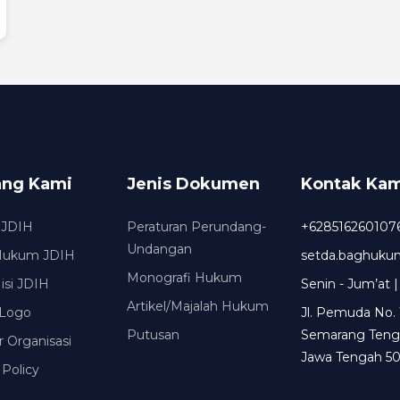
ang Kami
Jenis Dokumen
Kontak Kam
 JDIH
Peraturan Perundang-
+628516260107
Undangan
Hukum JDIH
setda.baghuk
Monografi Hukum
Misi JDIH
Senin - Jum’at |
Artikel/Majalah Hukum
Logo
Jl. Pemuda No. 
Putusan
Semarang Teng
r Organisasi
Jawa Tengah 50
 Policy