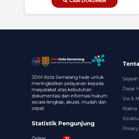
CARI DOKUMEN
Tent
JDIH Kota Semarang hadir untuk
Sejarah
meningkatkan pelayanan kepada
Dasar 
masyarakat atas kebutuhan
dokumentasi dan informasi hukum
Visi & 
secara lengkap, akurat, mudah dan
cepat.
Makna 
Struktu
Statistik Pengunjung
Privacy
Online
21