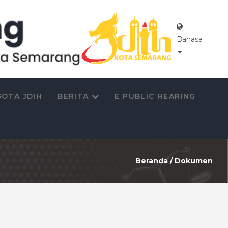
Bahasa
OTA JDIH
BERITA
E PUBLIC HEARING
Beranda
/
Dokumen