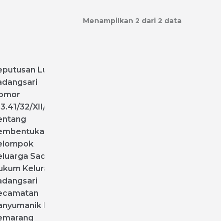
Menampilkan 2 dari 2 data
eputusan
Lurah
adangsari
omor
83
.
41
/
32
/
XII
/
2022
entang
embentukan
elompok
eluarga
Sadar
ukum
Kelurahan
adangsari
ecamatan
anyumanik
Kota
emarang