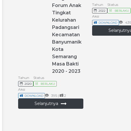
Tahun
Status
Forum
Anak
2022
BERLAKU
Tingkat
Aksi
Kelurahan
439
DOWNLOAD
Padangsari
Selanjutn
Kecamatan
Banyumanik
Kota
Semarang
Masa
Bakti
2020
-
2023
Tahun
Status
2020
BERLAKU
Aksi
395 |
2
DOWNLOAD
Selanjutnya