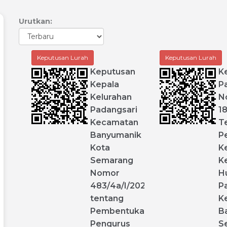
Urutkan:
Keputusan Lurah
Keputusan Lurah
Keputusan
K
Kepala
P
Kelurahan
N
Padangsari
1
Kecamatan
T
Banyumanik
P
Kota
K
Semarang
K
Nomor
H
483
/
4a
/
I
/
2020
P
tentang
K
Pembentukan
B
Pengurus
S