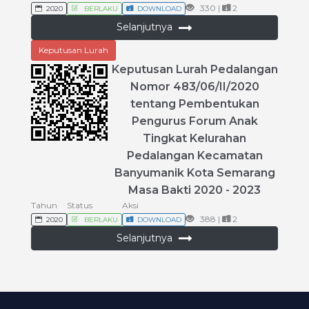
330 |
2
2020
BERLAKU
DOWNLOAD
Selanjutnya
Keputusan Lurah
Keputusan
Lurah
Pedalangan
Nomor
483
/
06
/
II
/
2020
tentang
Pembentukan
Pengurus
Forum
Anak
Tingkat
Kelurahan
Pedalangan
Kecamatan
Banyumanik
Kota
Semarang
Masa
Bakti
2020
-
2023
Tahun
Status
Aksi
388 |
2
2020
BERLAKU
DOWNLOAD
Selanjutnya