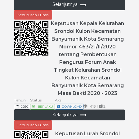
Selanjutnya
Keputusan Lurah
Keputusan
Kepala
Kelurahan
Srondol
Kulon
Kecamatan
Banyumanik
Kota
Semarang
Nomor
463
/
21
/
II
/
2020
tentang
Pembentukan
Pengurus
Forum
Anak
Tingkat
Kelurahan
Srondol
Kulon
Kecamatan
Banyumanik
Kota
Semarang
Masa
Bakti
2020
-
2023
Tahun
Status
Aksi
413 |
2
2020
BERLAKU
DOWNLOAD
Selanjutnya
Keputusan Lurah
Keputusan
Lurah
Srondol