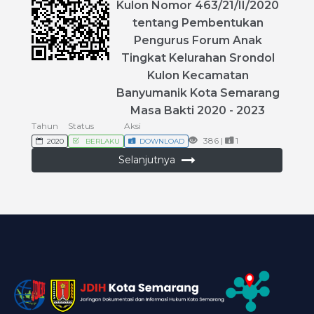
Kulon
Nomor
463
/
21
/
II
/
2020
tentang
Pembentukan
Pengurus
Forum
Anak
Tingkat
Kelurahan
Srondol
Kulon
Kecamatan
Banyumanik
Kota
Semarang
Masa
Bakti
2020
-
2023
Tahun
Status
Aksi
386 |
1
2020
BERLAKU
DOWNLOAD
Selanjutnya