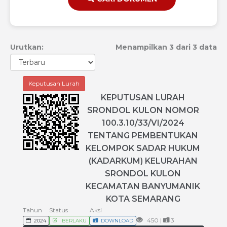
Urutkan:
Menampilkan 3 dari 3 data
Keputusan Lurah
KEPUTUSAN
LURAH
SRONDOL
KULON
NOMOR
100
.
3
.
10
/
33
/
VI
/
2024
TENTANG
PEMBENTUKAN
KELOMPOK
SADAR
HUKUM
(
KADARKUM
)
KELURAHAN
SRONDOL
KULON
KECAMATAN
BANYUMANIK
KOTA
SEMARANG
Tahun
Status
Aksi
450 |
3
2024
BERLAKU
DOWNLOAD