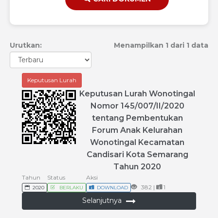
Urutkan:
Menampilkan 1 dari 1 data
Keputusan Lurah
Keputusan
Lurah
Wonotingal
Nomor
145
/
007
/
II
/
2020
tentang
Pembentukan
Forum
Anak
Kelurahan
Wonotingal
Kecamatan
Candisari
Kota
Semarang
Tahun
2020
Tahun
Status
Aksi
382 |
1
2020
BERLAKU
DOWNLOAD
Selanjutnya