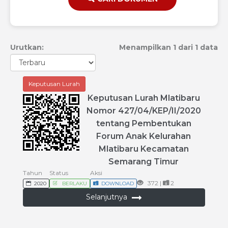
Urutkan:
Menampilkan 1 dari 1 data
Keputusan Lurah
Keputusan
Lurah
Mlatibaru
Nomor
427
/
04
/
KEP
/
II
/
2020
tentang
Pembentukan
Forum
Anak
Kelurahan
Mlatibaru
Kecamatan
Semarang
Timur
Tahun
Status
Aksi
372 |
2
2020
BERLAKU
DOWNLOAD
Selanjutnya