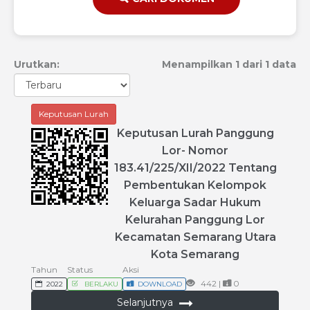
Urutkan:
Menampilkan 1 dari 1 data
Keputusan Lurah
Keputusan
Lurah
Panggung
Lor
-
Nomor
183
.
41
/
225
/
XII
/
2022
Tentang
Pembentukan
Kelompok
Keluarga
Sadar
Hukum
Kelurahan
Panggung
Lor
Kecamatan
Semarang
Utara
Kota
Semarang
Tahun
Status
Aksi
442 |
0
2022
BERLAKU
DOWNLOAD
Selanjutnya