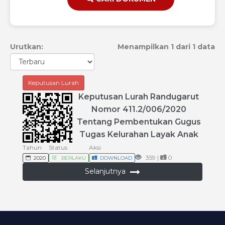
Urutkan:
Menampilkan 1 dari 1 data
Keputusan Lurah
Keputusan
Lurah
Randugarut
Nomor
411
.
2
/
006
/
2020
Tentang
Pembentukan
Gugus
Tugas
Kelurahan
Layak
Anak
Tahun
Status
Aksi
359 |
0
2020
BERLAKU
DOWNLOAD
Selanjutnya