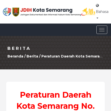
Bahasa
Togg
navig
BERITA
Beranda
/
Berita
/ Peraturan Daerah Kota Semarang No. 10 Tahun 2024 Penyelenggaraan Perumahan dan Kawasan Permukiman
Peraturan Daerah
Kota Semarang No.