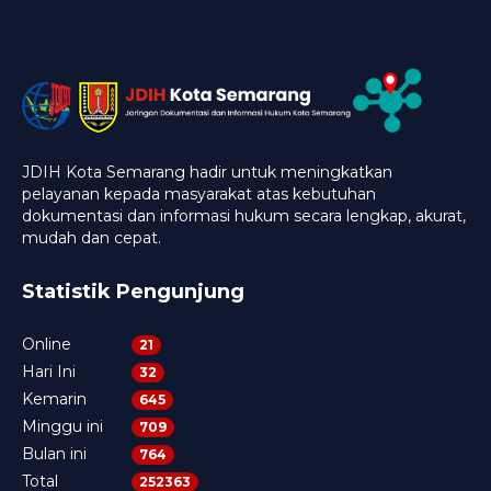
JDIH Kota Semarang hadir untuk meningkatkan
pelayanan kepada masyarakat atas kebutuhan
dokumentasi dan informasi hukum secara lengkap, akurat,
mudah dan cepat.
Statistik Pengunjung
Online
21
Hari Ini
32
Kemarin
645
Minggu ini
709
Bulan ini
764
Total
252363