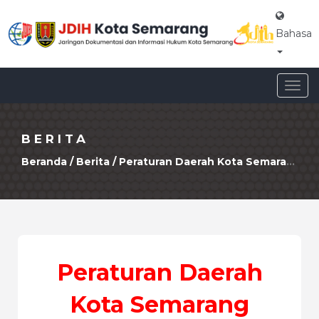
Bahasa
Togg
navig
BERITA
Beranda
/
Berita
/ Peraturan Daerah Kota Semarang Nomor 6 Tahun 2024 Tentang Penyelenggaraan Kearsipan
Peraturan Daerah
Kota Semarang