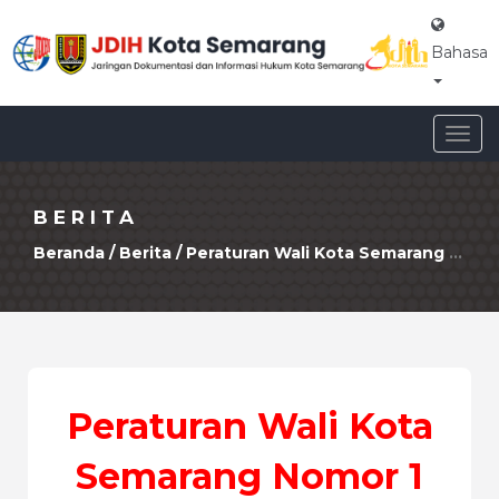
Bahasa
Togg
navig
BERITA
Beranda
/
Berita
/ Peraturan Wali Kota Semarang Nomor 1 Tahun 2025 Tentang Pedoman Pembentukan Lembaga Kemasyarakatan Kelurahan
Peraturan Wali Kota
Semarang Nomor 1